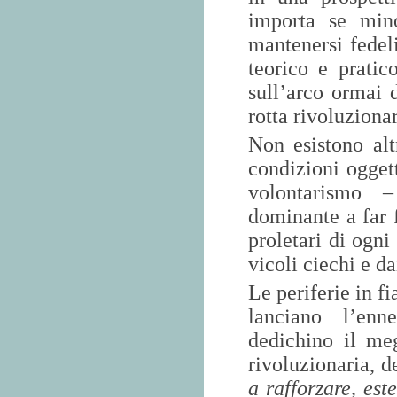
importa se mino
mantenersi fedel
teorico e pratic
sull’arco ormai 
rotta rivoluziona
Non esistono alt
condizioni oggett
volontarismo –
dominante a far f
proletari di ogni
vicoli ciechi e d
Le periferie in f
lanciano l’enn
dedichino il meg
rivoluzionaria, d
a rafforzare, est