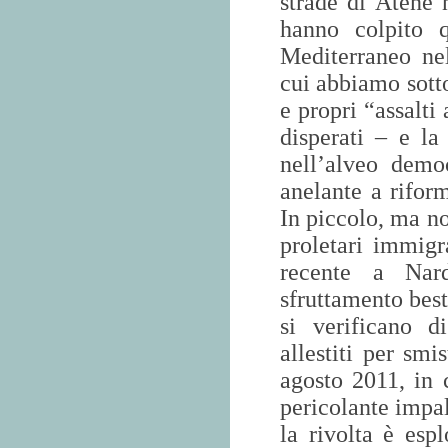
strade di Atene 
hanno colpito q
Mediterraneo ne
cui abbiamo sott
e propri “assalti
disperati – e la
nell’alveo demo
anelante a rifor
In piccolo, ma non
proletari immigr
recente a Nard
sfruttamento best
si verificano 
allestiti per smi
agosto 2011, in 
pericolante impal
la rivolta è esp