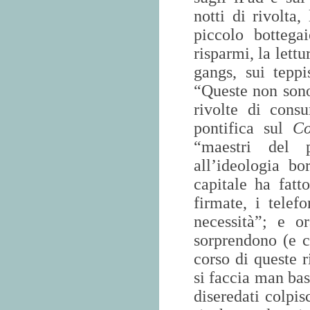
notti di rivolta
piccolo botteg
risparmi, la lett
gangs, sui teppi
“Queste non sono
rivolte di cons
pontifica sul
Co
“maestri del p
all’ideologia bo
capitale ha fatt
firmate, i telefo
necessità”; e or
sorprendono (e c
corso di queste r
si faccia man ba
diseredati colpi