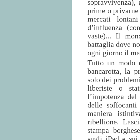
sopravvivenza), 
prime o privarne 
mercati lontan
d’influenza (co
vaste)... Il mo
battaglia dove no
ogni giorno il ma
Tutto un modo d
bancarotta, la p
solo dei problemi
liberiste o sta
l’impotenza del 
delle soffocanti
maniera istint
ribellione. Lasc
stampa borghese 
sugli iPad e sui