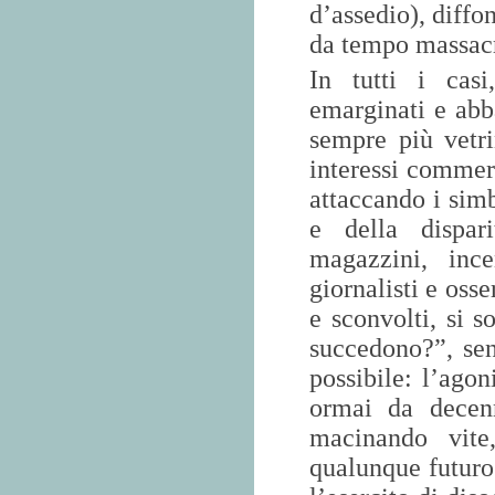
d’assedio), diffo
da tempo massacr
In tutti i casi
emarginati e abb
sempre più vetr
interessi commerc
attaccando i simb
e della dispar
magazzini, ince
giornalisti e osse
e sconvolti, si 
succedono?”, senz
possibile: l’ago
ormai da decenni
macinando vite
qualunque futuro