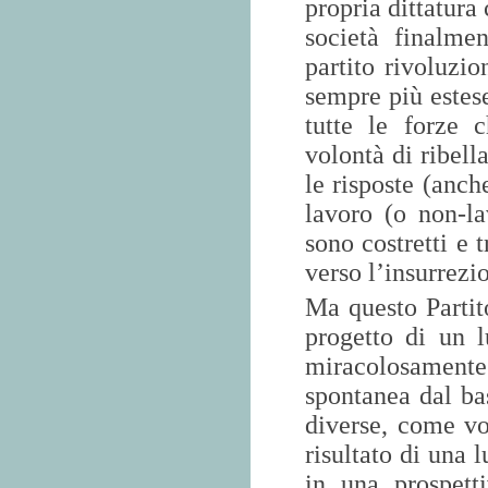
propria dittatura
società finalme
partito rivoluzio
sempre più estese
tutte le forze 
volontà di ribella
le risposte (anche
lavoro (o non-la
sono costretti e t
verso l’insurrezio
Ma questo Partito
progetto di un 
miracolosamente 
spontanea dal ba
diverse, come vor
risultato di una 
in una prospett