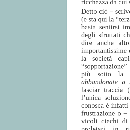
ricchezza da cui 
Detto ciò – scri
(e sta qui la “ter
basta sentirsi i
degli sfruttati c
dire anche alt
importantissime 
la società capi
“sopportazione”
più sotto la 
abbandonate a s
lasciar traccia 
l’unica soluzion
conosca è infatti 
frustrazione o –
vicoli ciechi di
proletari in r