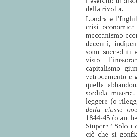
l’esercito di dis
della rivolta.
Londra e l’Inghil
crisi economica
meccanismo econo
decenni, indipe
sono succeduti e
visto l’inesor
capitalismo giun
vetrocemento e 
quella abbandon
sordida miseria
leggere (o rileg
della classe ope
1844-45 (o anche
Stupore? Solo i 
ciò che si gonfi