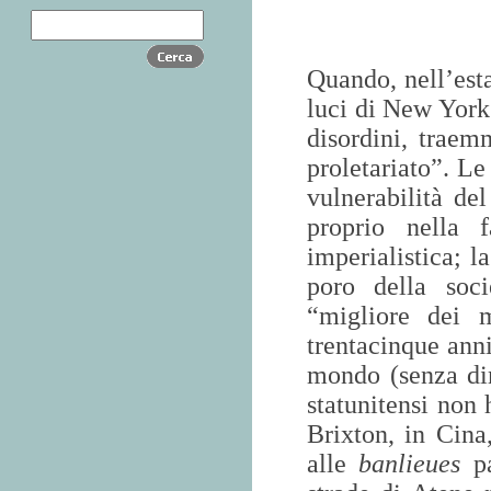
Quando, nell’esta
luci di New York
disordini, traem
proletariato”. Le
vulnerabilità de
proprio nella 
imperialistica; l
poro della soci
“migliore dei m
trentacinque anni
mondo (senza dim
statunitensi non 
Brixton, in Cina
alle
banlieues
pa