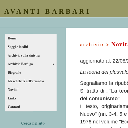
AVANTI BARBARI
Home
Novit
archivio >
Saggi e inediti
Archivio sulla sinistra
aggiornato al: 22/08
Archivio Bordiga
La teoria del plusval
Biografie
Gli scheletri nell'armadio
Segnaliamo la ripubb
Novita'
Si tratta di : "
La teo
Links
del comunismo
".
Il testo, originaria
Contatti
Nuovo" (nn. 3-4, 5 e 
1976 nel volume "Eco
Cerca nel sito